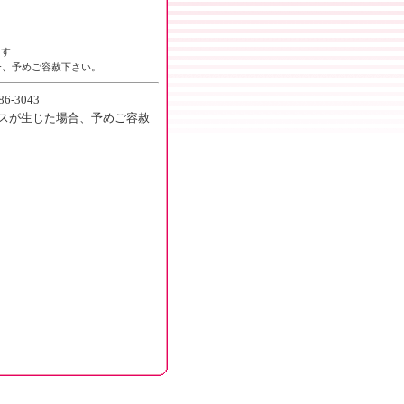
ます
合、予めご容赦下さい。
-3043
ミスが生じた場合、予めご容赦