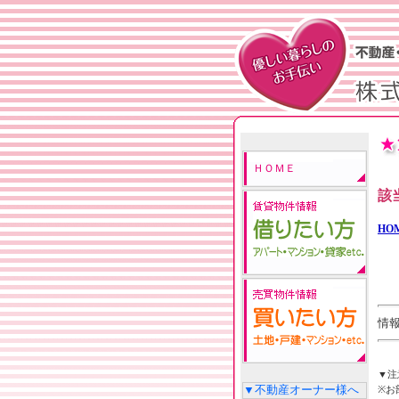
ＨＯＭＥ
該
HO
情報
▼注
▼不動産オーナー様へ
※お