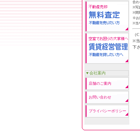
合わ
※写
※間
※お
※当
（C
※
下
▼会社案内
店舗のご案内
お問い合わせ
プライバシーポリシー