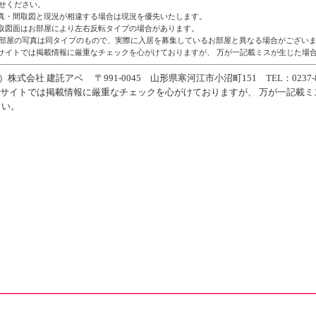
せください。
真・間取図と現況が相違する場合は現況を優先いたします。
取図面はお部屋により左右反転タイプの場合があります。
部屋の写真は同タイプのもので、実際に入居を募集しているお部屋と異なる場合がござい
サイトでは掲載情報に厳重なチェックを心がけておりますが、 万が一記載ミスが生じた場
）株式会社 建託アベ 〒991-0045 山形県寒河江市小沼町151 TEL：0237-86
当サイトでは掲載情報に厳重なチェックを心がけておりますが、 万が一記載
さい。