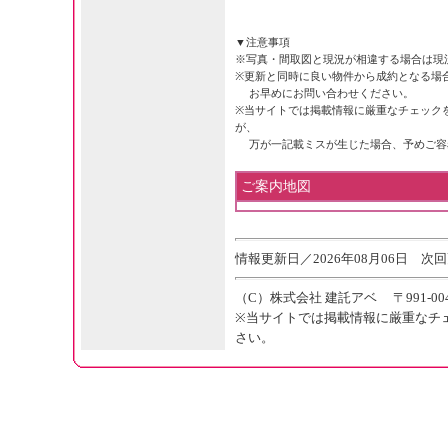
▼注意事項
※写真・間取図と現況が相違する場合は現
※更新と同時に良い物件から成約となる場
お早めにお問い合わせください。
※当サイトでは掲載情報に厳重なチェック
が、
万が一記載ミスが生じた場合、予めご容
ご案内地図
情報更新日／2026年08月06日 次回
（C）株式会社 建託アベ 〒991-004
※当サイトでは掲載情報に厳重なチ
さい。